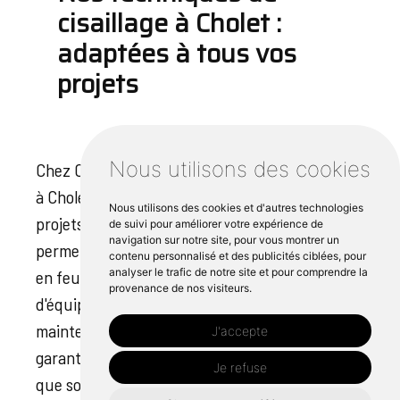
cisaillage à Cholet :
adaptées à tous vos
projets
Nous utilisons des cookies
Chez Cipli Atlantic, nos techniques de cisaillage
à Cholet sont adaptées à tous les types de
Nous utilisons des cookies et d'autres technologies
projets. Notre atelier est équipé de machines
de suivi pour améliorer votre expérience de
navigation sur notre site, pour vous montrer un
permettant une découpe précise des matériaux
contenu personnalisé et des publicités ciblées, pour
analyser le trafic de notre site et pour comprendre la
en feuilles. Notre gamme d'outils et
provenance de nos visiteurs.
d'équipements est efficace pour la
maintenance, la réparation ou le travail sur site,
J'accepte
garantissant ainsi des opérations efficaces. Quel
Je refuse
que soit le matériau choisi, qu'il s'agisse d'acier,