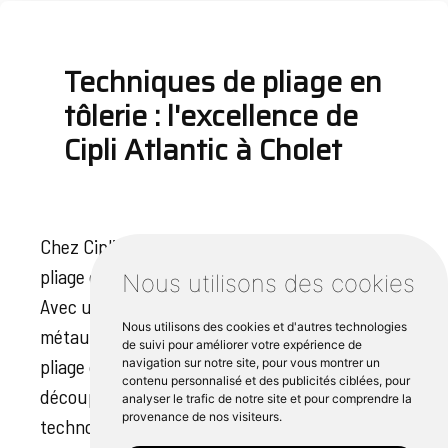
Techniques de pliage en
tôlerie : l'excellence de
Cipli Atlantic à Cholet
Chez Cipli Atlantic à Cholet, nos techniques de
pliage de tôle sont synonymes d'excellence.
Nous utilisons des cookies
Avec une expertise inégalée dans le travail des
Nous utilisons des cookies et d'autres technologies
métaux, notre entreprise offre des services de
de suivi pour améliorer votre expérience de
pliage de tôle sans faille pour des composants
navigation sur notre site, pour vous montrer un
contenu personnalisé et des publicités ciblées, pour
découpés avec précision. Grâce à notre
analyser le trafic de notre site et pour comprendre la
provenance de nos visiteurs.
technologie de découpe au laser, nous livrons