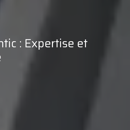
tic : Expertise et
e